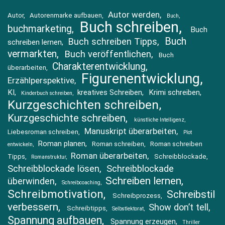
Autor werden
Autor
Autorenmarke aufbauen
Buch
Buch schreiben
buchmarketing
Buch
Buch
Buch schreiben Tipps
schreiben lernen
vermarkten
Buch veröffentlichen
Buch
Charakterentwicklung
überarbeiten
Figurenentwicklung
Erzählperspektive
KI
kreatives Schreiben
Krimi schreiben
Kinderbuch schreiben
Kurzgeschichten schreiben
Kurzgeschichte schreiben
künstliche Intelligenz
Manuskript überarbeiten
Liebesroman schreiben
Plot
Roman planen
Roman schreiben
Roman schreiben
entwickeln
Roman überarbeiten
Tipps
Schreibblockade
Romanstruktur
Schreibblockade lösen
Schreibblockade
Schreiben lernen
überwinden
Schreibcoaching
Schreibmotivation
Schreibstil
Schreibprozess
verbessern
Show don’t tell
Schreibtipps
Selbstlektorat
Spannung aufbauen
Spannung erzeugen
Thriller