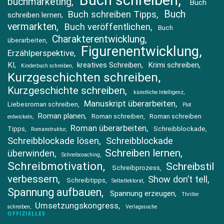
buchmarketing
Buch
Buch
Buch schreiben Tipps
schreiben lernen
vermarkten
Buch veröffentlichen
Buch
Charakterentwicklung
überarbeiten
Figurenentwicklung
Erzählperspektive
KI
kreatives Schreiben
Krimi schreiben
Kinderbuch schreiben
Kurzgeschichten schreiben
Kurzgeschichte schreiben
künstliche Intelligenz
Manuskript überarbeiten
Liebesroman schreiben
Plot
Roman planen
Roman schreiben
Roman schreiben
entwickeln
Roman überarbeiten
Tipps
Schreibblockade
Romanstruktur
Schreibblockade lösen
Schreibblockade
Schreiben lernen
überwinden
Schreibcoaching
Schreibmotivation
Schreibstil
Schreibprozess
verbessern
Show don’t tell
Schreibtipps
Selbstlektorat
Spannung aufbauen
Spannung erzeugen
Thriller
Umsetzungskongress
schreiben
Verlagssuche
OFFIZIELLES