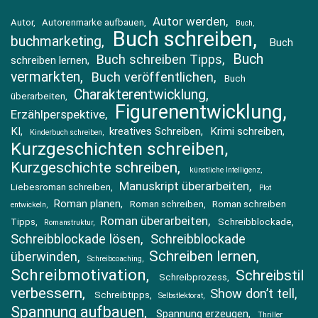
Autor werden
Autor
Autorenmarke aufbauen
Buch
Buch schreiben
buchmarketing
Buch
Buch
Buch schreiben Tipps
schreiben lernen
vermarkten
Buch veröffentlichen
Buch
Charakterentwicklung
überarbeiten
Figurenentwicklung
Erzählperspektive
KI
kreatives Schreiben
Krimi schreiben
Kinderbuch schreiben
Kurzgeschichten schreiben
Kurzgeschichte schreiben
künstliche Intelligenz
Manuskript überarbeiten
Liebesroman schreiben
Plot
Roman planen
Roman schreiben
Roman schreiben
entwickeln
Roman überarbeiten
Tipps
Schreibblockade
Romanstruktur
Schreibblockade lösen
Schreibblockade
Schreiben lernen
überwinden
Schreibcoaching
Schreibmotivation
Schreibstil
Schreibprozess
verbessern
Show don’t tell
Schreibtipps
Selbstlektorat
Spannung aufbauen
Spannung erzeugen
Thriller