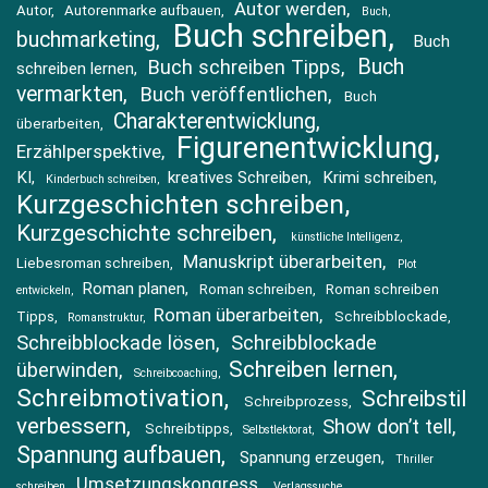
Autor werden
Autor
Autorenmarke aufbauen
Buch
Buch schreiben
buchmarketing
Buch
Buch
Buch schreiben Tipps
schreiben lernen
vermarkten
Buch veröffentlichen
Buch
Charakterentwicklung
überarbeiten
Figurenentwicklung
Erzählperspektive
KI
kreatives Schreiben
Krimi schreiben
Kinderbuch schreiben
Kurzgeschichten schreiben
Kurzgeschichte schreiben
künstliche Intelligenz
Manuskript überarbeiten
Liebesroman schreiben
Plot
Roman planen
Roman schreiben
Roman schreiben
entwickeln
Roman überarbeiten
Tipps
Schreibblockade
Romanstruktur
Schreibblockade lösen
Schreibblockade
Schreiben lernen
überwinden
Schreibcoaching
Schreibmotivation
Schreibstil
Schreibprozess
verbessern
Show don’t tell
Schreibtipps
Selbstlektorat
Spannung aufbauen
Spannung erzeugen
Thriller
Umsetzungskongress
schreiben
Verlagssuche