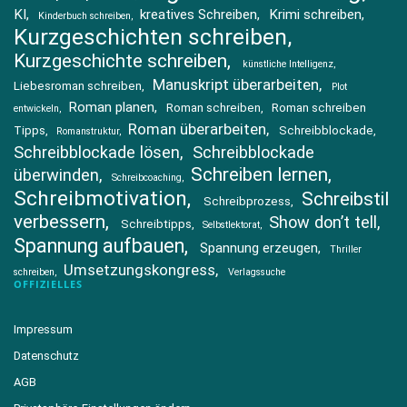
KI
kreatives Schreiben
Krimi schreiben
Kinderbuch schreiben
Kurzgeschichten schreiben
Kurzgeschichte schreiben
künstliche Intelligenz
Manuskript überarbeiten
Liebesroman schreiben
Plot
Roman planen
Roman schreiben
Roman schreiben
entwickeln
Roman überarbeiten
Tipps
Schreibblockade
Romanstruktur
Schreibblockade lösen
Schreibblockade
Schreiben lernen
überwinden
Schreibcoaching
Schreibmotivation
Schreibstil
Schreibprozess
verbessern
Show don’t tell
Schreibtipps
Selbstlektorat
Spannung aufbauen
Spannung erzeugen
Thriller
Umsetzungskongress
schreiben
Verlagssuche
OFFIZIELLES
Impressum
Datenschutz
AGB