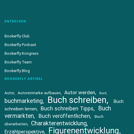
ENTDECKEN
Bookerfly Club
Bookerfly Podcast
Bookerfly Kongress
Bookerfly Team
Bookerfly Blog
BOOKERFLY ARTIKEL
Autor werden
Autor
Autorenmarke aufbauen
Buch
Buch schreiben
buchmarketing
Buch
Buch
Buch schreiben Tipps
schreiben lernen
vermarkten
Buch veröffentlichen
Buch
Charakterentwicklung
überarbeiten
Figurenentwicklung
Erzählperspektive