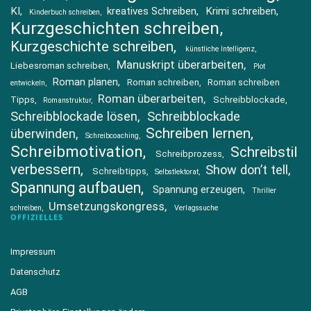
KI
kreatives Schreiben
Krimi schreiben
Kinderbuch schreiben
Kurzgeschichten schreiben
Kurzgeschichte schreiben
künstliche Intelligenz
Manuskript überarbeiten
Liebesroman schreiben
Plot
Roman planen
Roman schreiben
Roman schreiben
entwickeln
Roman überarbeiten
Tipps
Schreibblockade
Romanstruktur
Schreibblockade lösen
Schreibblockade
Schreiben lernen
überwinden
Schreibcoaching
Schreibmotivation
Schreibstil
Schreibprozess
verbessern
Show don’t tell
Schreibtipps
Selbstlektorat
Spannung aufbauen
Spannung erzeugen
Thriller
Umsetzungskongress
schreiben
Verlagssuche
OFFIZIELLES
Impressum
Datenschutz
AGB