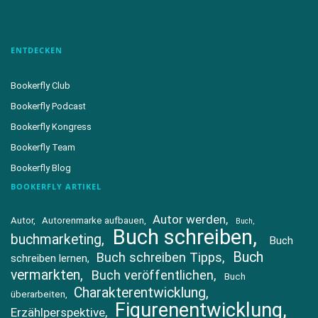
ENTDECKEN
Bookerfly Club
Bookerfly Podcast
Bookerfly Kongress
Bookerfly Team
Bookerfly Blog
BOOKERFLY ARTIKEL
Autor werden
Autor
Autorenmarke aufbauen
Buch
Buch schreiben
buchmarketing
Buch
Buch
Buch schreiben Tipps
schreiben lernen
vermarkten
Buch veröffentlichen
Buch
Charakterentwicklung
überarbeiten
Figurenentwicklung
Erzählperspektive