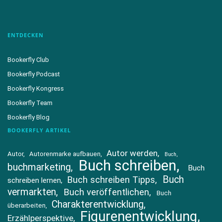
ENTDECKEN
Bookerfly Club
Bookerfly Podcast
Bookerfly Kongress
Bookerfly Team
Bookerfly Blog
BOOKERFLY ARTIKEL
Autor werden
Autor
Autorenmarke aufbauen
Buch
Buch schreiben
buchmarketing
Buch
Buch
Buch schreiben Tipps
schreiben lernen
vermarkten
Buch veröffentlichen
Buch
Charakterentwicklung
überarbeiten
Figurenentwicklung
Erzählperspektive