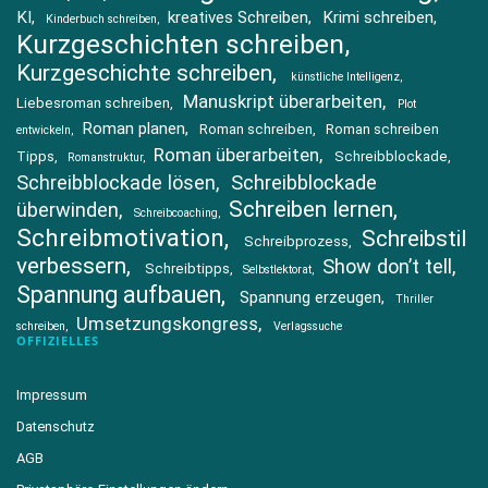
KI
kreatives Schreiben
Krimi schreiben
Kinderbuch schreiben
Kurzgeschichten schreiben
Kurzgeschichte schreiben
künstliche Intelligenz
Manuskript überarbeiten
Liebesroman schreiben
Plot
Roman planen
Roman schreiben
Roman schreiben
entwickeln
Roman überarbeiten
Tipps
Schreibblockade
Romanstruktur
Schreibblockade lösen
Schreibblockade
Schreiben lernen
überwinden
Schreibcoaching
Schreibmotivation
Schreibstil
Schreibprozess
verbessern
Show don’t tell
Schreibtipps
Selbstlektorat
Spannung aufbauen
Spannung erzeugen
Thriller
Umsetzungskongress
schreiben
Verlagssuche
OFFIZIELLES
Impressum
Datenschutz
AGB