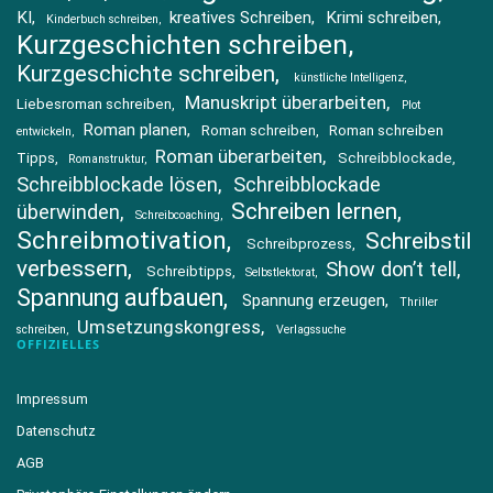
KI
kreatives Schreiben
Krimi schreiben
Kinderbuch schreiben
Kurzgeschichten schreiben
Kurzgeschichte schreiben
künstliche Intelligenz
Manuskript überarbeiten
Liebesroman schreiben
Plot
Roman planen
Roman schreiben
Roman schreiben
entwickeln
Roman überarbeiten
Tipps
Schreibblockade
Romanstruktur
Schreibblockade lösen
Schreibblockade
Schreiben lernen
überwinden
Schreibcoaching
Schreibmotivation
Schreibstil
Schreibprozess
verbessern
Show don’t tell
Schreibtipps
Selbstlektorat
Spannung aufbauen
Spannung erzeugen
Thriller
Umsetzungskongress
schreiben
Verlagssuche
OFFIZIELLES
Impressum
Datenschutz
AGB