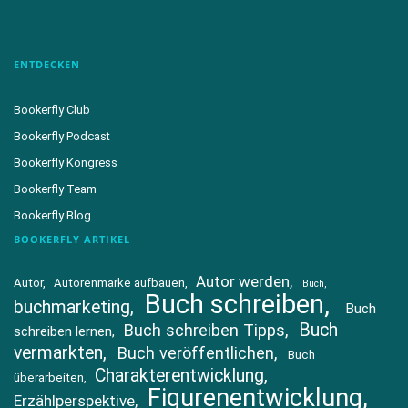
ENTDECKEN
Bookerfly Club
Bookerfly Podcast
Bookerfly Kongress
Bookerfly Team
Bookerfly Blog
BOOKERFLY ARTIKEL
Autor werden
Autor
Autorenmarke aufbauen
Buch
Buch schreiben
buchmarketing
Buch
Buch
Buch schreiben Tipps
schreiben lernen
vermarkten
Buch veröffentlichen
Buch
Charakterentwicklung
überarbeiten
Figurenentwicklung
Erzählperspektive