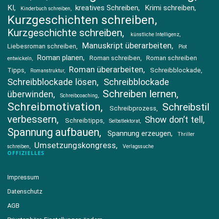
KI
kreatives Schreiben
Krimi schreiben
Kinderbuch schreiben
Kurzgeschichten schreiben
Kurzgeschichte schreiben
künstliche Intelligenz
Manuskript überarbeiten
Liebesroman schreiben
Plot
Roman planen
Roman schreiben
Roman schreiben
entwickeln
Roman überarbeiten
Tipps
Schreibblockade
Romanstruktur
Schreibblockade lösen
Schreibblockade
Schreiben lernen
überwinden
Schreibcoaching
Schreibmotivation
Schreibstil
Schreibprozess
verbessern
Show don’t tell
Schreibtipps
Selbstlektorat
Spannung aufbauen
Spannung erzeugen
Thriller
Umsetzungskongress
schreiben
Verlagssuche
OFFIZIELLES
Impressum
Datenschutz
AGB