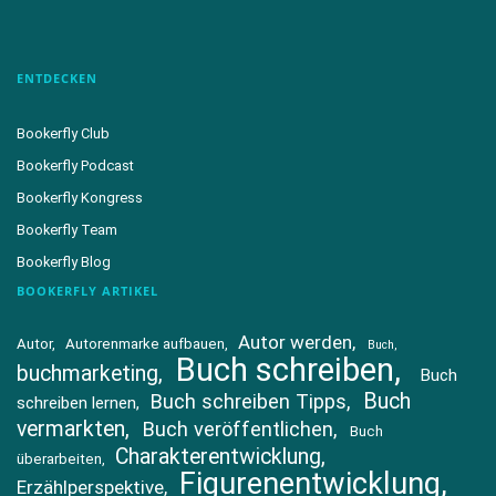
ENTDECKEN
Bookerfly Club
Bookerfly Podcast
Bookerfly Kongress
Bookerfly Team
Bookerfly Blog
BOOKERFLY ARTIKEL
Autor werden
Autor
Autorenmarke aufbauen
Buch
Buch schreiben
buchmarketing
Buch
Buch
Buch schreiben Tipps
schreiben lernen
vermarkten
Buch veröffentlichen
Buch
Charakterentwicklung
überarbeiten
Figurenentwicklung
Erzählperspektive