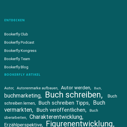
ENTDECKEN
Bookerfly Club
Bookerfly Podcast
Bookerfly Kongress
Bookerfly Team
Bookerfly Blog
BOOKERFLY ARTIKEL
Autor werden
Autor
Autorenmarke aufbauen
Buch
Buch schreiben
buchmarketing
Buch
Buch
Buch schreiben Tipps
schreiben lernen
vermarkten
Buch veröffentlichen
Buch
Charakterentwicklung
überarbeiten
Figurenentwicklung
Erzählperspektive