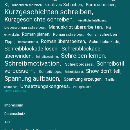
KI
kreatives Schreiben
Krimi schreiben
Kinderbuch schreiben
Kurzgeschichten schreiben
Kurzgeschichte schreiben
künstliche Intelligenz
Manuskript überarbeiten
Liebesroman schreiben
Plot
Roman planen
Roman schreiben
Roman schreiben
entwickeln
Roman überarbeiten
Tipps
Schreibblockade
Romanstruktur
Schreibblockade lösen
Schreibblockade
Schreiben lernen
überwinden
Schreibcoaching
Schreibmotivation
Schreibstil
Schreibprozess
verbessern
Show don’t tell
Schreibtipps
Selbstlektorat
Spannung aufbauen
Spannung erzeugen
Thriller
Umsetzungskongress
schreiben
Verlagssuche
OFFIZIELLES
Impressum
Datenschutz
AGB