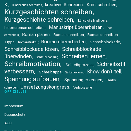
KI
kreatives Schreiben
Krimi schreiben
Kinderbuch schreiben
Kurzgeschichten schreiben
Kurzgeschichte schreiben
künstliche Intelligenz
Manuskript überarbeiten
Liebesroman schreiben
Plot
Roman planen
Roman schreiben
Roman schreiben
entwickeln
Roman überarbeiten
Tipps
Schreibblockade
Romanstruktur
Schreibblockade lösen
Schreibblockade
Schreiben lernen
überwinden
Schreibcoaching
Schreibmotivation
Schreibstil
Schreibprozess
verbessern
Show don’t tell
Schreibtipps
Selbstlektorat
Spannung aufbauen
Spannung erzeugen
Thriller
Umsetzungskongress
schreiben
Verlagssuche
OFFIZIELLES
Impressum
Datenschutz
AGB