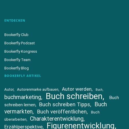
ENTDECKEN
Bookerfly Club
Bookerfly Podcast
Bookerfly Kongress
Bookerfly Team
Bookerfly Blog
BOOKERFLY ARTIKEL
Autor werden
Autor
Autorenmarke aufbauen
Buch
Buch schreiben
buchmarketing
Buch
Buch
Buch schreiben Tipps
schreiben lernen
vermarkten
Buch veröffentlichen
Buch
Charakterentwicklung
überarbeiten
Figurenentwicklung
Erzählperspektive