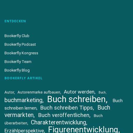
ENTDECKEN
Bookerfly Club
Bookerfly Podcast
Bookerfly Kongress
Bookerfly Team
Bookerfly Blog
BOOKERFLY ARTIKEL
Autor werden
Autor
Autorenmarke aufbauen
Buch
Buch schreiben
buchmarketing
Buch
Buch
Buch schreiben Tipps
schreiben lernen
vermarkten
Buch veröffentlichen
Buch
Charakterentwicklung
überarbeiten
Figurenentwicklung
Erzählperspektive