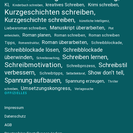
KI
kreatives Schreiben
Krimi schreiben
Kinderbuch schreiben
Kurzgeschichten schreiben
Kurzgeschichte schreiben
künstliche Intelligenz
Manuskript überarbeiten
Liebesroman schreiben
Plot
Roman planen
Roman schreiben
Roman schreiben
entwickeln
Roman überarbeiten
Tipps
Schreibblockade
Romanstruktur
Schreibblockade lösen
Schreibblockade
Schreiben lernen
überwinden
Schreibcoaching
Schreibmotivation
Schreibstil
Schreibprozess
verbessern
Show don’t tell
Schreibtipps
Selbstlektorat
Spannung aufbauen
Spannung erzeugen
Thriller
Umsetzungskongress
schreiben
Verlagssuche
OFFIZIELLES
Impressum
Datenschutz
AGB