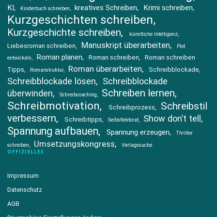
KI
kreatives Schreiben
Krimi schreiben
Kinderbuch schreiben
Kurzgeschichten schreiben
Kurzgeschichte schreiben
künstliche Intelligenz
Manuskript überarbeiten
Liebesroman schreiben
Plot
Roman planen
Roman schreiben
Roman schreiben
entwickeln
Roman überarbeiten
Tipps
Schreibblockade
Romanstruktur
Schreibblockade lösen
Schreibblockade
Schreiben lernen
überwinden
Schreibcoaching
Schreibmotivation
Schreibstil
Schreibprozess
verbessern
Show don’t tell
Schreibtipps
Selbstlektorat
Spannung aufbauen
Spannung erzeugen
Thriller
Umsetzungskongress
schreiben
Verlagssuche
OFFIZIELLES
Impressum
Datenschutz
AGB