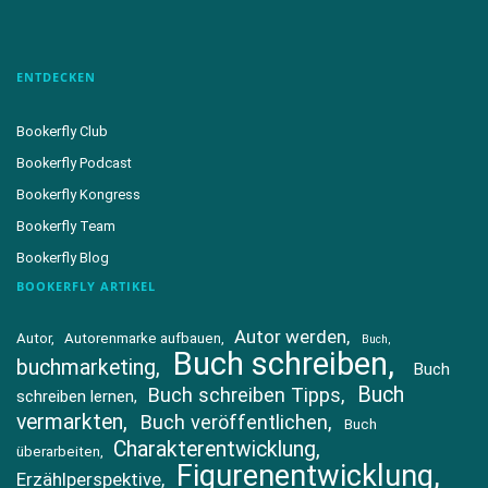
ENTDECKEN
Bookerfly Club
Bookerfly Podcast
Bookerfly Kongress
Bookerfly Team
Bookerfly Blog
BOOKERFLY ARTIKEL
Autor werden
Autor
Autorenmarke aufbauen
Buch
Buch schreiben
buchmarketing
Buch
Buch
Buch schreiben Tipps
schreiben lernen
vermarkten
Buch veröffentlichen
Buch
Charakterentwicklung
überarbeiten
Figurenentwicklung
Erzählperspektive