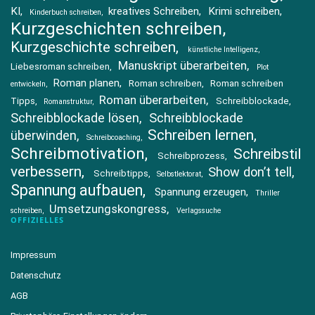
KI
kreatives Schreiben
Krimi schreiben
Kinderbuch schreiben
Kurzgeschichten schreiben
Kurzgeschichte schreiben
künstliche Intelligenz
Manuskript überarbeiten
Liebesroman schreiben
Plot
Roman planen
Roman schreiben
Roman schreiben
entwickeln
Roman überarbeiten
Tipps
Schreibblockade
Romanstruktur
Schreibblockade lösen
Schreibblockade
Schreiben lernen
überwinden
Schreibcoaching
Schreibmotivation
Schreibstil
Schreibprozess
verbessern
Show don’t tell
Schreibtipps
Selbstlektorat
Spannung aufbauen
Spannung erzeugen
Thriller
Umsetzungskongress
schreiben
Verlagssuche
OFFIZIELLES
Impressum
Datenschutz
AGB