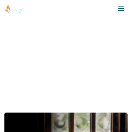
Glauserpreis
Home
Bookerfly Artikel