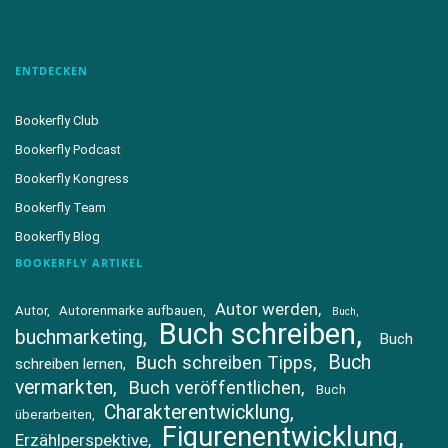
ENTDECKEN
Bookerfly Club
Bookerfly Podcast
Bookerfly Kongress
Bookerfly Team
Bookerfly Blog
BOOKERFLY ARTIKEL
Autor werden
Autor
Autorenmarke aufbauen
Buch
Buch schreiben
buchmarketing
Buch
Buch
Buch schreiben Tipps
schreiben lernen
vermarkten
Buch veröffentlichen
Buch
Charakterentwicklung
überarbeiten
Figurenentwicklung
Erzählperspektive