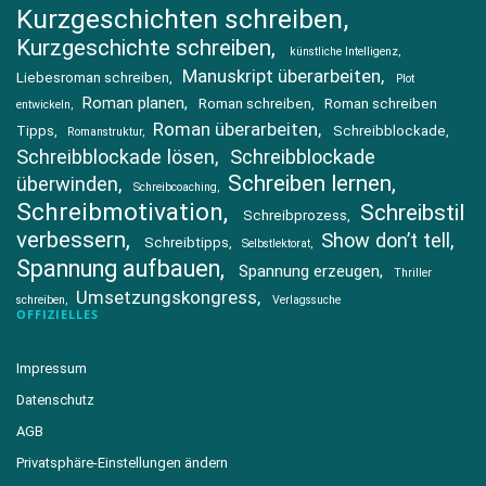
Kurzgeschichten schreiben
Kurzgeschichte schreiben
künstliche Intelligenz
Manuskript überarbeiten
Liebesroman schreiben
Plot
Roman planen
Roman schreiben
Roman schreiben
entwickeln
Roman überarbeiten
Tipps
Schreibblockade
Romanstruktur
Schreibblockade lösen
Schreibblockade
Schreiben lernen
überwinden
Schreibcoaching
Schreibmotivation
Schreibstil
Schreibprozess
verbessern
Show don’t tell
Schreibtipps
Selbstlektorat
Spannung aufbauen
Spannung erzeugen
Thriller
Umsetzungskongress
schreiben
Verlagssuche
OFFIZIELLES
Impressum
Datenschutz
AGB
Privatsphäre-Einstellungen ändern