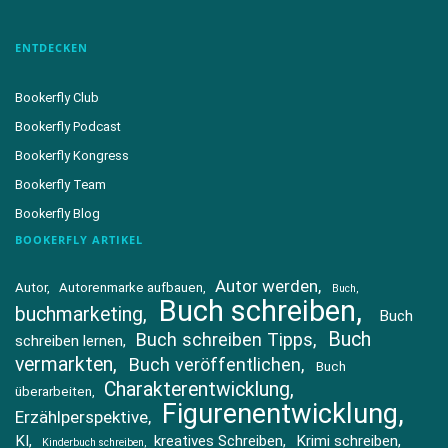
ENTDECKEN
Bookerfly Club
Bookerfly Podcast
Bookerfly Kongress
Bookerfly Team
Bookerfly Blog
BOOKERFLY ARTIKEL
Autor werden
Autor
Autorenmarke aufbauen
Buch
Buch schreiben
buchmarketing
Buch
Buch
Buch schreiben Tipps
schreiben lernen
vermarkten
Buch veröffentlichen
Buch
Charakterentwicklung
überarbeiten
Figurenentwicklung
Erzählperspektive
KI
kreatives Schreiben
Krimi schreiben
Kinderbuch schreiben