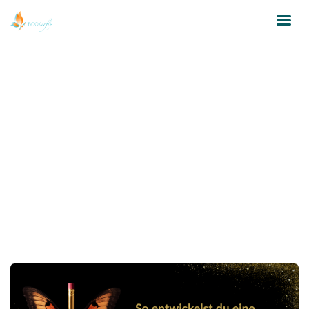
Hauptfigur entwickeln
Home
Bookerfly Artikel