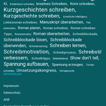
KI
kreatives Schreiben
Krimi schreiben
Kinderbuch schreiben
Kurzgeschichten schreiben
Kurzgeschichte schreiben
künstliche Intelligenz
Manuskript überarbeiten
Liebesroman schreiben
Plot
Roman planen
Roman schreiben
Roman schreiben
entwickeln
Roman überarbeiten
Tipps
Schreibblockade
Romanstruktur
Schreibblockade lösen
Schreibblockade
Schreiben lernen
überwinden
Schreibcoaching
Schreibmotivation
Schreibstil
Schreibprozess
verbessern
Show don’t tell
Schreibtipps
Selbstlektorat
Spannung aufbauen
Spannung erzeugen
Thriller
Umsetzungskongress
schreiben
Verlagssuche
OFFIZIELLES
Impressum
Datenschutz
AGB