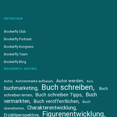
ENTDECKEN
Bookerfly Club
Bookerfly Podcast
Bookerfly Kongress
Bookerfly Team
Bookerfly Blog
BOOKERFLY ARTIKEL
Autor werden
Autor
Autorenmarke aufbauen
Buch
Buch schreiben
buchmarketing
Buch
Buch
Buch schreiben Tipps
schreiben lernen
vermarkten
Buch veröffentlichen
Buch
Charakterentwicklung
überarbeiten
Figurenentwicklung
Erzählperspektive