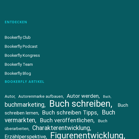
ENTDECKEN
Bookerfly Club
Bookerfly Podcast
Bookerfly Kongress
Bookerfly Team
Bookerfly Blog
BOOKERFLY ARTIKEL
Autor werden
Autor
Autorenmarke aufbauen
Buch
Buch schreiben
buchmarketing
Buch
Buch
Buch schreiben Tipps
schreiben lernen
vermarkten
Buch veröffentlichen
Buch
Charakterentwicklung
überarbeiten
Figurenentwicklung
Erzählperspektive