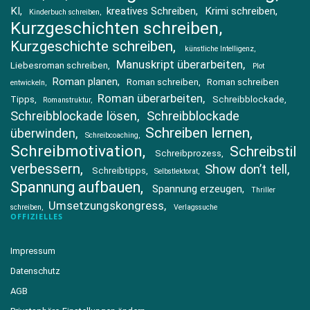
KI
kreatives Schreiben
Krimi schreiben
Kinderbuch schreiben
Kurzgeschichten schreiben
Kurzgeschichte schreiben
künstliche Intelligenz
Manuskript überarbeiten
Liebesroman schreiben
Plot
Roman planen
Roman schreiben
Roman schreiben
entwickeln
Roman überarbeiten
Tipps
Schreibblockade
Romanstruktur
Schreibblockade lösen
Schreibblockade
Schreiben lernen
überwinden
Schreibcoaching
Schreibmotivation
Schreibstil
Schreibprozess
verbessern
Show don’t tell
Schreibtipps
Selbstlektorat
Spannung aufbauen
Spannung erzeugen
Thriller
Umsetzungskongress
schreiben
Verlagssuche
OFFIZIELLES
Impressum
Datenschutz
AGB