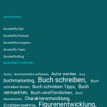
ENTDECKEN
Bookerfly Club
Bookerfly Podcast
Bookerfly Kongress
Bookerfly Team
Bookerfly Blog
BOOKERFLY ARTIKEL
Autor werden
Autor
Autorenmarke aufbauen
Buch
Buch schreiben
buchmarketing
Buch
Buch
Buch schreiben Tipps
schreiben lernen
vermarkten
Buch veröffentlichen
Buch
Charakterentwicklung
überarbeiten
Figurenentwicklung
Erzählperspektive