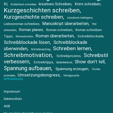
KI
kreatives Schreiben
Krimi schreiben
Kinderbuch schreiben
Kurzgeschichten schreiben
Kurzgeschichte schreiben
künstliche Intelligenz
Manuskript überarbeiten
Liebesroman schreiben
Plot
Roman planen
Roman schreiben
Roman schreiben
entwickeln
Roman überarbeiten
Tipps
Schreibblockade
Romanstruktur
Schreibblockade lösen
Schreibblockade
Schreiben lernen
überwinden
Schreibcoaching
Schreibmotivation
Schreibstil
Schreibprozess
verbessern
Show don’t tell
Schreibtipps
Selbstlektorat
Spannung aufbauen
Spannung erzeugen
Thriller
Umsetzungskongress
schreiben
Verlagssuche
OFFIZIELLES
Impressum
Datenschutz
AGB