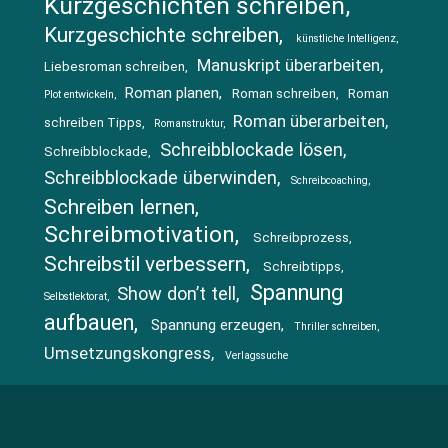
Kurzgeschichten schreiben
Kurzgeschichte schreiben
künstliche Intelligenz
Manuskript überarbeiten
Liebesroman schreiben
Roman planen
Roman schreiben
Roman
Plot entwickeln
Roman überarbeiten
schreiben Tipps
Romanstruktur
Schreibblockade lösen
Schreibblockade
Schreibblockade überwinden
Schreibcoaching
Schreiben lernen
Schreibmotivation
Schreibprozess
Schreibstil verbessern
Schreibtipps
Spannung
Show don’t tell
Selbstlektorat
aufbauen
Spannung erzeugen
Thriller schreiben
Umsetzungskongress
Verlagssuche