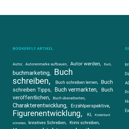
BOOKERFLY ARTIKEL
O
Autor werden
Autor
Autorenmarke aufbauen
I
Buch
Buch
buchmarketing
D
schreiben
Buch
Buch schreiben lernen
A
Buch vermarkten
schreiben Tipps
Buch
Pr
veröffentlichen
Buch überarbeiten
Hi
Charakterentwicklung
Erzählperspektive
Ei
Figurenentwicklung
KI
Kinderbuch
kreatives Schreiben
Krimi schreiben
schreiben