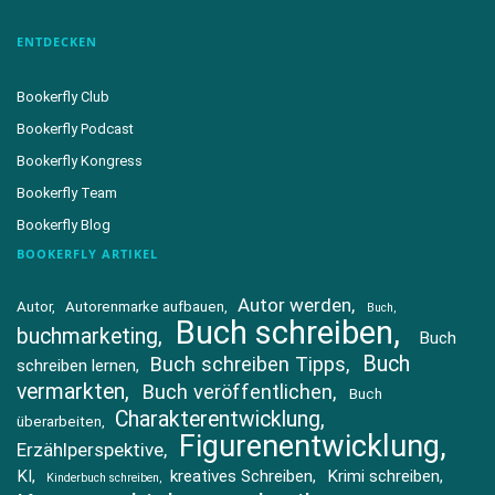
ENTDECKEN
Bookerfly Club
Bookerfly Podcast
Bookerfly Kongress
Bookerfly Team
Bookerfly Blog
BOOKERFLY ARTIKEL
Autor werden
Autor
Autorenmarke aufbauen
Buch
Buch schreiben
buchmarketing
Buch
Buch
Buch schreiben Tipps
schreiben lernen
vermarkten
Buch veröffentlichen
Buch
Charakterentwicklung
überarbeiten
Figurenentwicklung
Erzählperspektive
KI
kreatives Schreiben
Krimi schreiben
Kinderbuch schreiben