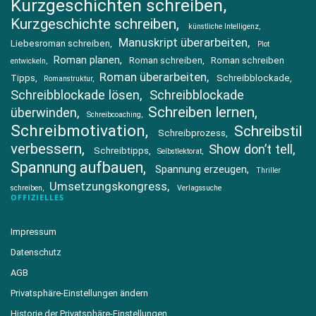
Kurzgeschichten schreiben
Kurzgeschichte schreiben
künstliche Intelligenz
Manuskript überarbeiten
Liebesroman schreiben
Plot
Roman planen
Roman schreiben
Roman schreiben
entwickeln
Roman überarbeiten
Tipps
Schreibblockade
Romanstruktur
Schreibblockade lösen
Schreibblockade
Schreiben lernen
überwinden
Schreibcoaching
Schreibmotivation
Schreibstil
Schreibprozess
verbessern
Show don’t tell
Schreibtipps
Selbstlektorat
Spannung aufbauen
Spannung erzeugen
Thriller
Umsetzungskongress
schreiben
Verlagssuche
OFFIZIELLES
Impressum
Datenschutz
AGB
Privatsphäre-Einstellungen ändern
Historie der Privatsphäre-Einstellungen