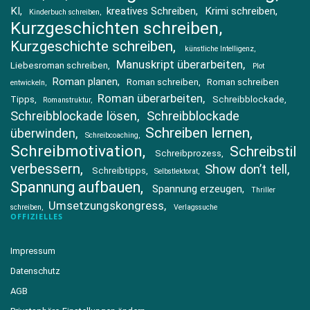
KI
kreatives Schreiben
Krimi schreiben
Kinderbuch schreiben
Kurzgeschichten schreiben
Kurzgeschichte schreiben
künstliche Intelligenz
Manuskript überarbeiten
Liebesroman schreiben
Plot
Roman planen
Roman schreiben
Roman schreiben
entwickeln
Roman überarbeiten
Tipps
Schreibblockade
Romanstruktur
Schreibblockade lösen
Schreibblockade
Schreiben lernen
überwinden
Schreibcoaching
Schreibmotivation
Schreibstil
Schreibprozess
verbessern
Show don’t tell
Schreibtipps
Selbstlektorat
Spannung aufbauen
Spannung erzeugen
Thriller
Umsetzungskongress
schreiben
Verlagssuche
OFFIZIELLES
Impressum
Datenschutz
AGB