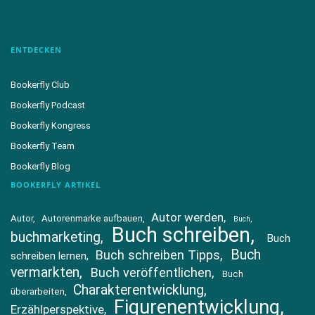
ENTDECKEN
Bookerfly Club
Bookerfly Podcast
Bookerfly Kongress
Bookerfly Team
Bookerfly Blog
BOOKERFLY ARTIKEL
Autor werden
Autor
Autorenmarke aufbauen
Buch
Buch schreiben
buchmarketing
Buch
Buch
Buch schreiben Tipps
schreiben lernen
vermarkten
Buch veröffentlichen
Buch
Charakterentwicklung
überarbeiten
Figurenentwicklung
Erzählperspektive