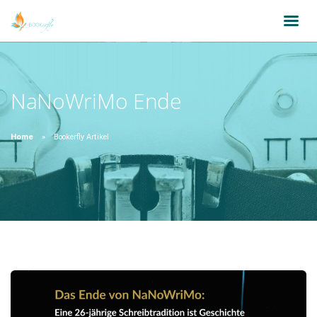
NaNoWriMo Ende
Home
Bookerfly Artikel