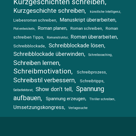
Kurzgeschichten schreiben
Kurzgeschichte schreiben
künstliche Intelligenz
Manuskript überarbeiten
Liebesroman schreiben
Roman planen
Roman schreiben
Roman
Plot entwickeln
Roman überarbeiten
schreiben Tipps
Romanstruktur
Schreibblockade lösen
Schreibblockade
Schreibblockade überwinden
Schreibcoaching
Schreiben lernen
Schreibmotivation
Schreibprozess
Schreibstil verbessern
Schreibtipps
Spannung
Show don’t tell
Selbstlektorat
aufbauen
Spannung erzeugen
Thriller schreiben
Umsetzungskongress
Verlagssuche