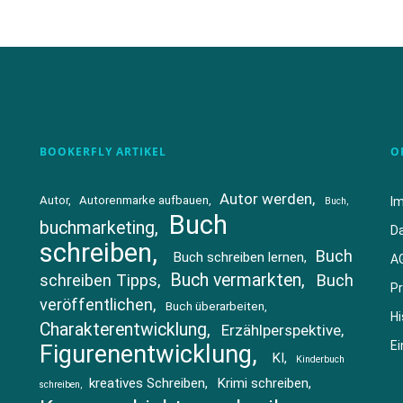
BOOKERFLY ARTIKEL
O
Autor werden
Autor
Autorenmarke aufbauen
I
Buch
Buch
buchmarketing
D
schreiben
Buch
Buch schreiben lernen
A
Buch vermarkten
schreiben Tipps
Buch
Pr
veröffentlichen
Buch überarbeiten
Hi
Charakterentwicklung
Erzählperspektive
Ei
Figurenentwicklung
KI
Kinderbuch
kreatives Schreiben
Krimi schreiben
schreiben