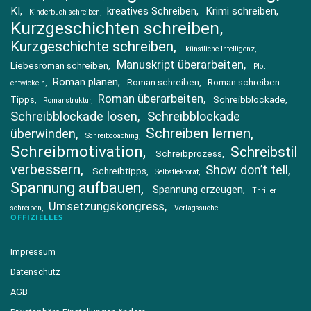
KI
kreatives Schreiben
Krimi schreiben
Kinderbuch schreiben
Kurzgeschichten schreiben
Kurzgeschichte schreiben
künstliche Intelligenz
Manuskript überarbeiten
Liebesroman schreiben
Plot
Roman planen
Roman schreiben
Roman schreiben
entwickeln
Roman überarbeiten
Tipps
Schreibblockade
Romanstruktur
Schreibblockade lösen
Schreibblockade
Schreiben lernen
überwinden
Schreibcoaching
Schreibmotivation
Schreibstil
Schreibprozess
verbessern
Show don’t tell
Schreibtipps
Selbstlektorat
Spannung aufbauen
Spannung erzeugen
Thriller
Umsetzungskongress
schreiben
Verlagssuche
OFFIZIELLES
Impressum
Datenschutz
AGB