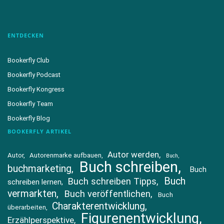
ENTDECKEN
Bookerfly Club
Bookerfly Podcast
Bookerfly Kongress
Bookerfly Team
Bookerfly Blog
BOOKERFLY ARTIKEL
Autor werden
Autor
Autorenmarke aufbauen
Buch
Buch schreiben
buchmarketing
Buch
Buch
Buch schreiben Tipps
schreiben lernen
vermarkten
Buch veröffentlichen
Buch
Charakterentwicklung
überarbeiten
Figurenentwicklung
Erzählperspektive