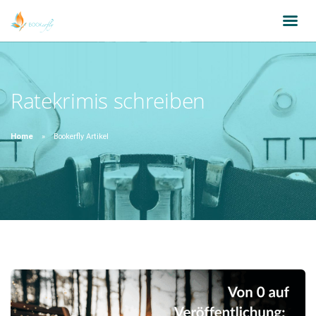
Ratekrimis schreiben
Home
Bookerfly Artikel