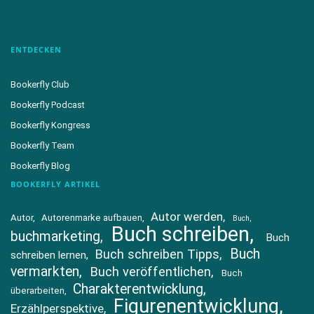
ENTDECKEN
Bookerfly Club
Bookerfly Podcast
Bookerfly Kongress
Bookerfly Team
Bookerfly Blog
BOOKERFLY ARTIKEL
Autor werden
Autor
Autorenmarke aufbauen
Buch
Buch schreiben
buchmarketing
Buch
Buch
Buch schreiben Tipps
schreiben lernen
vermarkten
Buch veröffentlichen
Buch
Charakterentwicklung
überarbeiten
Figurenentwicklung
Erzählperspektive