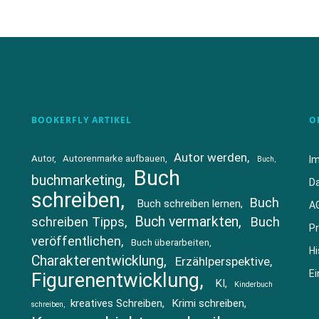
BOOKERFLY ARTIKEL
O
Autor werden
Autor
Autorenmarke aufbauen
I
Buch
Buch
buchmarketing
D
schreiben
Buch
Buch schreiben lernen
A
Buch vermarkten
schreiben Tipps
Buch
Pr
veröffentlichen
Buch überarbeiten
Hi
Charakterentwicklung
Erzählperspektive
Ei
Figurenentwicklung
KI
Kinderbuch
kreatives Schreiben
Krimi schreiben
schreiben