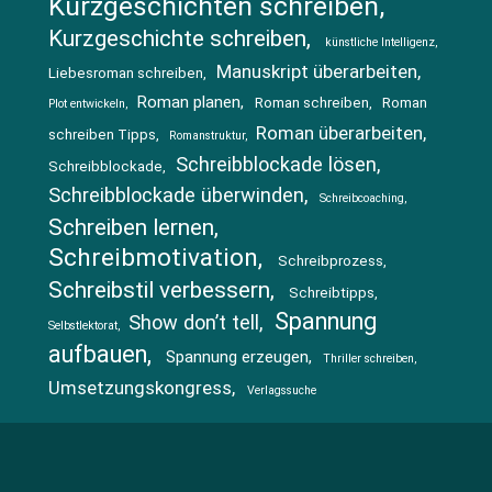
Kurzgeschichten schreiben
Kurzgeschichte schreiben
künstliche Intelligenz
Manuskript überarbeiten
Liebesroman schreiben
Roman planen
Roman schreiben
Roman
Plot entwickeln
Roman überarbeiten
schreiben Tipps
Romanstruktur
Schreibblockade lösen
Schreibblockade
Schreibblockade überwinden
Schreibcoaching
Schreiben lernen
Schreibmotivation
Schreibprozess
Schreibstil verbessern
Schreibtipps
Spannung
Show don’t tell
Selbstlektorat
aufbauen
Spannung erzeugen
Thriller schreiben
Umsetzungskongress
Verlagssuche