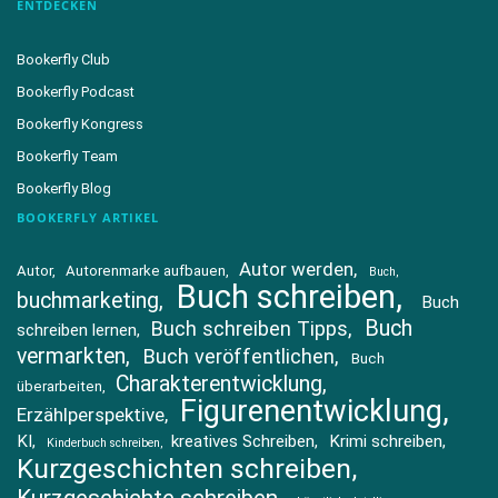
ENTDECKEN
Bookerfly Club
Bookerfly Podcast
Bookerfly Kongress
Bookerfly Team
Bookerfly Blog
BOOKERFLY ARTIKEL
Autor werden
Autor
Autorenmarke aufbauen
Buch
Buch schreiben
buchmarketing
Buch
Buch
Buch schreiben Tipps
schreiben lernen
vermarkten
Buch veröffentlichen
Buch
Charakterentwicklung
überarbeiten
Figurenentwicklung
Erzählperspektive
KI
kreatives Schreiben
Krimi schreiben
Kinderbuch schreiben
Kurzgeschichten schreiben