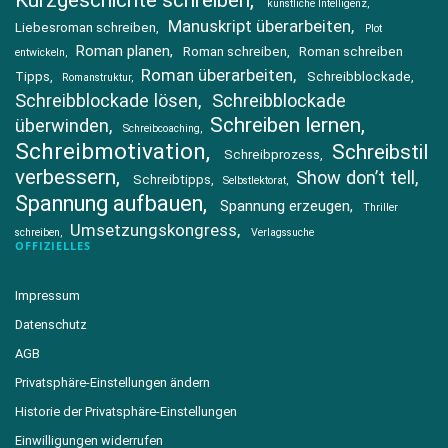
Kurzgeschichte schreiben
künstliche Intelligenz
Manuskript überarbeiten
Liebesroman schreiben
Plot
Roman planen
Roman schreiben
Roman schreiben
entwickeln
Roman überarbeiten
Tipps
Schreibblockade
Romanstruktur
Schreibblockade lösen
Schreibblockade
Schreiben lernen
überwinden
Schreibcoaching
Schreibmotivation
Schreibstil
Schreibprozess
verbessern
Show don’t tell
Schreibtipps
Selbstlektorat
Spannung aufbauen
Spannung erzeugen
Thriller
Umsetzungskongress
schreiben
Verlagssuche
OFFIZIELLES
Impressum
Datenschutz
AGB
Privatsphäre-Einstellungen ändern
Historie der Privatsphäre-Einstellungen
Einwilligungen widerrufen