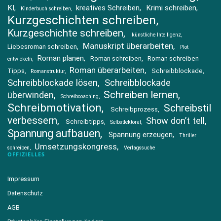
KI
kreatives Schreiben
Krimi schreiben
Kinderbuch schreiben
Kurzgeschichten schreiben
Kurzgeschichte schreiben
künstliche Intelligenz
Manuskript überarbeiten
Liebesroman schreiben
Plot
Roman planen
Roman schreiben
Roman schreiben
entwickeln
Roman überarbeiten
Tipps
Schreibblockade
Romanstruktur
Schreibblockade lösen
Schreibblockade
Schreiben lernen
überwinden
Schreibcoaching
Schreibmotivation
Schreibstil
Schreibprozess
verbessern
Show don’t tell
Schreibtipps
Selbstlektorat
Spannung aufbauen
Spannung erzeugen
Thriller
Umsetzungskongress
schreiben
Verlagssuche
OFFIZIELLES
Impressum
Datenschutz
AGB