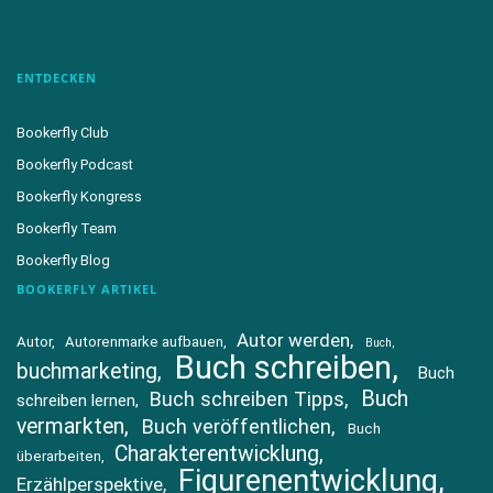
ENTDECKEN
Bookerfly Club
Bookerfly Podcast
Bookerfly Kongress
Bookerfly Team
Bookerfly Blog
BOOKERFLY ARTIKEL
Autor werden
Autor
Autorenmarke aufbauen
Buch
Buch schreiben
buchmarketing
Buch
Buch
Buch schreiben Tipps
schreiben lernen
vermarkten
Buch veröffentlichen
Buch
Charakterentwicklung
überarbeiten
Figurenentwicklung
Erzählperspektive