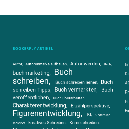
BOOKERFLY ARTIKEL
O
Autor werden
Autor
Autorenmarke aufbauen
I
Buch
Buch
buchmarketing
D
schreiben
Buch
Buch schreiben lernen
A
Buch vermarkten
schreiben Tipps
Buch
Pr
veröffentlichen
Buch überarbeiten
Hi
Charakterentwicklung
Erzählperspektive
Ei
Figurenentwicklung
KI
Kinderbuch
kreatives Schreiben
Krimi schreiben
schreiben