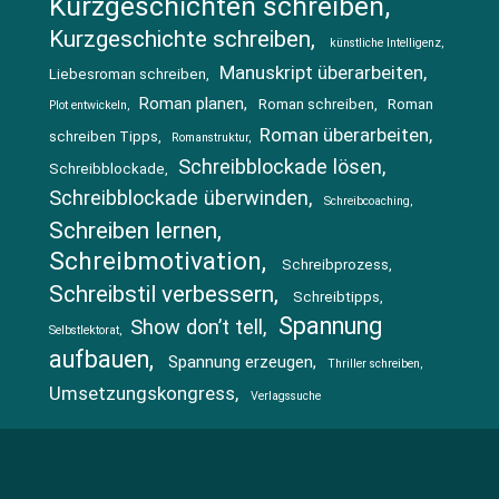
Kurzgeschichten schreiben
Kurzgeschichte schreiben
künstliche Intelligenz
Manuskript überarbeiten
Liebesroman schreiben
Roman planen
Roman schreiben
Roman
Plot entwickeln
Roman überarbeiten
schreiben Tipps
Romanstruktur
Schreibblockade lösen
Schreibblockade
Schreibblockade überwinden
Schreibcoaching
Schreiben lernen
Schreibmotivation
Schreibprozess
Schreibstil verbessern
Schreibtipps
Spannung
Show don’t tell
Selbstlektorat
aufbauen
Spannung erzeugen
Thriller schreiben
Umsetzungskongress
Verlagssuche