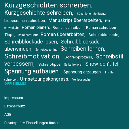
Kurzgeschichten schreiben
Kurzgeschichte schreiben
künstliche Intelligenz
Manuskript überarbeiten
Liebesroman schreiben
Plot
Roman planen
Roman schreiben
Roman schreiben
entwickeln
Roman überarbeiten
Tipps
Schreibblockade
Romanstruktur
Schreibblockade lösen
Schreibblockade
Schreiben lernen
überwinden
Schreibcoaching
Schreibmotivation
Schreibstil
Schreibprozess
verbessern
Show don’t tell
Schreibtipps
Selbstlektorat
Spannung aufbauen
Spannung erzeugen
Thriller
Umsetzungskongress
schreiben
Verlagssuche
OFFIZIELLES
Impressum
Datenschutz
AGB
Privatsphäre-Einstellungen ändern