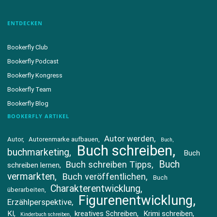
ENTDECKEN
Bookerfly Club
Bookerfly Podcast
Bookerfly Kongress
Bookerfly Team
Bookerfly Blog
BOOKERFLY ARTIKEL
Autor werden
Autor
Autorenmarke aufbauen
Buch
Buch schreiben
buchmarketing
Buch
Buch
Buch schreiben Tipps
schreiben lernen
vermarkten
Buch veröffentlichen
Buch
Charakterentwicklung
überarbeiten
Figurenentwicklung
Erzählperspektive
KI
kreatives Schreiben
Krimi schreiben
Kinderbuch schreiben