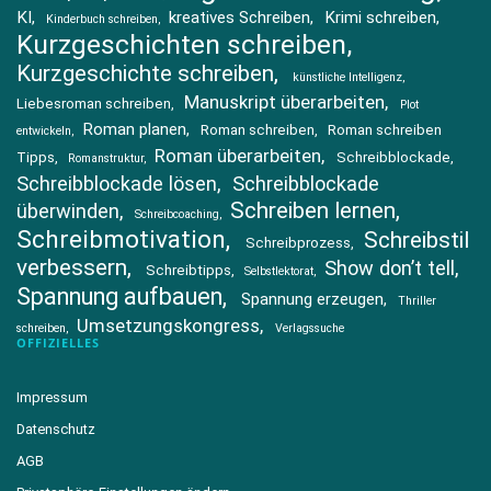
KI
kreatives Schreiben
Krimi schreiben
Kinderbuch schreiben
Kurzgeschichten schreiben
Kurzgeschichte schreiben
künstliche Intelligenz
Manuskript überarbeiten
Liebesroman schreiben
Plot
Roman planen
Roman schreiben
Roman schreiben
entwickeln
Roman überarbeiten
Tipps
Schreibblockade
Romanstruktur
Schreibblockade lösen
Schreibblockade
Schreiben lernen
überwinden
Schreibcoaching
Schreibmotivation
Schreibstil
Schreibprozess
verbessern
Show don’t tell
Schreibtipps
Selbstlektorat
Spannung aufbauen
Spannung erzeugen
Thriller
Umsetzungskongress
schreiben
Verlagssuche
OFFIZIELLES
Impressum
Datenschutz
AGB