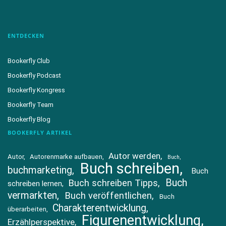
ENTDECKEN
Bookerfly Club
Bookerfly Podcast
Bookerfly Kongress
Bookerfly Team
Bookerfly Blog
BOOKERFLY ARTIKEL
Autor werden
Autor
Autorenmarke aufbauen
Buch
Buch schreiben
buchmarketing
Buch
Buch
Buch schreiben Tipps
schreiben lernen
vermarkten
Buch veröffentlichen
Buch
Charakterentwicklung
überarbeiten
Figurenentwicklung
Erzählperspektive