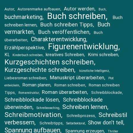
Autor werden
Autor
Autorenmarke aufbauen
Buch
Buch schreiben
buchmarketing
Buch
Buch
Buch schreiben Tipps
schreiben lernen
vermarkten
Buch veröffentlichen
Buch
Charakterentwicklung
überarbeiten
Figurenentwicklung
Erzählperspektive
KI
kreatives Schreiben
Krimi schreiben
Kinderbuch schreiben
Kurzgeschichten schreiben
Kurzgeschichte schreiben
künstliche Intelligenz
Manuskript überarbeiten
Liebesroman schreiben
Plot
Roman planen
Roman schreiben
Roman schreiben
entwickeln
Roman überarbeiten
Tipps
Schreibblockade
Romanstruktur
Schreibblockade lösen
Schreibblockade
Schreiben lernen
überwinden
Schreibcoaching
Schreibmotivation
Schreibstil
Schreibprozess
verbessern
Show don’t tell
Schreibtipps
Selbstlektorat
Spannung aufbauen
Spannung erzeugen
Thriller