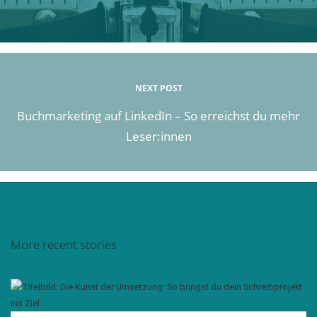
NEXT POST
Buchmarketing auf LinkedIn – So erreichst du mehr
Leser:innen
More recent stories