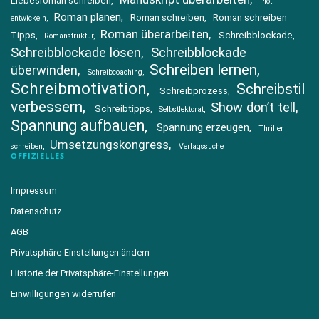
Liebesroman schreiben
Plot
Roman planen
Roman schreiben
Roman schreiben
entwickeln
Roman überarbeiten
Tipps
Schreibblockade
Romanstruktur
Schreibblockade lösen
Schreibblockade
Schreiben lernen
überwinden
Schreibcoaching
Schreibmotivation
Schreibstil
Schreibprozess
verbessern
Show don’t tell
Schreibtipps
Selbstlektorat
Spannung aufbauen
Spannung erzeugen
Thriller
Umsetzungskongress
schreiben
Verlagssuche
OFFIZIELLES
Impressum
Datenschutz
AGB
Privatsphäre-Einstellungen ändern
Historie der Privatsphäre-Einstellungen
Einwilligungen widerrufen