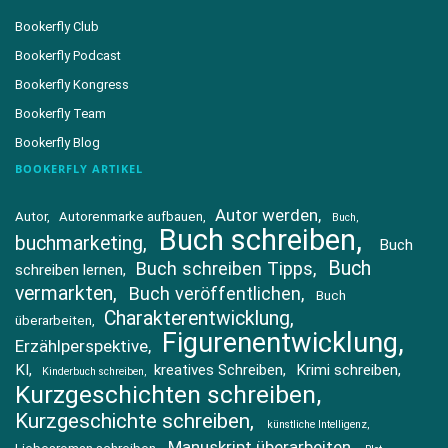
Bookerfly Club
Bookerfly Podcast
Bookerfly Kongress
Bookerfly Team
Bookerfly Blog
BOOKERFLY ARTIKEL
Autor werden
Autor
Autorenmarke aufbauen
Buch
Buch schreiben
buchmarketing
Buch
Buch
Buch schreiben Tipps
schreiben lernen
vermarkten
Buch veröffentlichen
Buch
Charakterentwicklung
überarbeiten
Figurenentwicklung
Erzählperspektive
KI
kreatives Schreiben
Krimi schreiben
Kinderbuch schreiben
Kurzgeschichten schreiben
Kurzgeschichte schreiben
künstliche Intelligenz
Manuskript überarbeiten