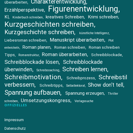
Charakterentwicklung
überarbeiten
Figurenentwicklung
Erzählperspektive
KI
kreatives Schreiben
Krimi schreiben
Kinderbuch schreiben
Kurzgeschichten schreiben
Kurzgeschichte schreiben
künstliche Intelligenz
Manuskript überarbeiten
Liebesroman schreiben
Plot
Roman planen
Roman schreiben
Roman schreiben
entwickeln
Roman überarbeiten
Tipps
Schreibblockade
Romanstruktur
Schreibblockade lösen
Schreibblockade
Schreiben lernen
überwinden
Schreibcoaching
Schreibmotivation
Schreibstil
Schreibprozess
verbessern
Show don’t tell
Schreibtipps
Selbstlektorat
Spannung aufbauen
Spannung erzeugen
Thriller
Umsetzungskongress
schreiben
Verlagssuche
OFFIZIELLES
Impressum
Datenschutz