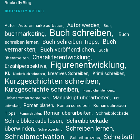
Bookerfly Blog
BOOKERFLY ARTIKEL
Autor werden
Autor
Autorenmarke aufbauen
Buch
Buch schreiben
buchmarketing
Buch
Buch
Buch schreiben Tipps
schreiben lernen
vermarkten
Buch veröffentlichen
Buch
Charakterentwicklung
überarbeiten
Figurenentwicklung
Erzählperspektive
KI
kreatives Schreiben
Krimi schreiben
Kinderbuch schreiben
Kurzgeschichten schreiben
Kurzgeschichte schreiben
künstliche Intelligenz
Manuskript überarbeiten
Liebesroman schreiben
Plot
Roman planen
Roman schreiben
Roman schreiben
entwickeln
Roman überarbeiten
Tipps
Schreibblockade
Romanstruktur
Schreibblockade lösen
Schreibblockade
Schreiben lernen
überwinden
Schreibcoaching
Schreibmotivation
Schreibstil
Schreibprozess