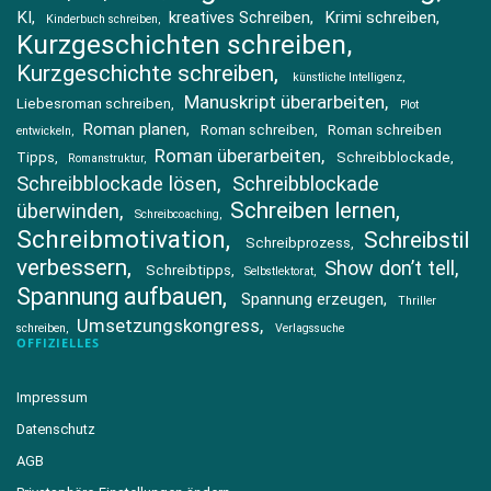
KI
kreatives Schreiben
Krimi schreiben
Kinderbuch schreiben
Kurzgeschichten schreiben
Kurzgeschichte schreiben
künstliche Intelligenz
Manuskript überarbeiten
Liebesroman schreiben
Plot
Roman planen
Roman schreiben
Roman schreiben
entwickeln
Roman überarbeiten
Tipps
Schreibblockade
Romanstruktur
Schreibblockade lösen
Schreibblockade
Schreiben lernen
überwinden
Schreibcoaching
Schreibmotivation
Schreibstil
Schreibprozess
verbessern
Show don’t tell
Schreibtipps
Selbstlektorat
Spannung aufbauen
Spannung erzeugen
Thriller
Umsetzungskongress
schreiben
Verlagssuche
OFFIZIELLES
Impressum
Datenschutz
AGB