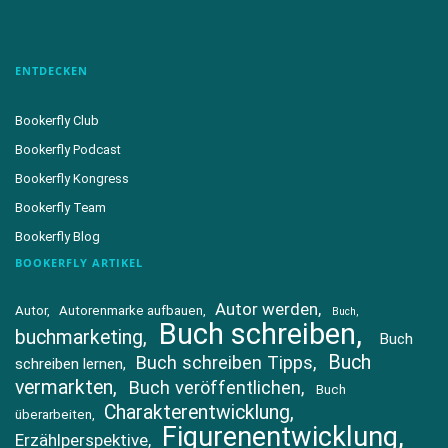
ENTDECKEN
Bookerfly Club
Bookerfly Podcast
Bookerfly Kongress
Bookerfly Team
Bookerfly Blog
BOOKERFLY ARTIKEL
Autor werden
Autor
Autorenmarke aufbauen
Buch
Buch schreiben
buchmarketing
Buch
Buch
Buch schreiben Tipps
schreiben lernen
vermarkten
Buch veröffentlichen
Buch
Charakterentwicklung
überarbeiten
Figurenentwicklung
Erzählperspektive