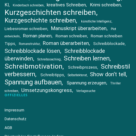
KI
kreatives Schreiben
Krimi schreiben
Kinderbuch schreiben
Kurzgeschichten schreiben
Kurzgeschichte schreiben
künstliche Intelligenz
Manuskript überarbeiten
Liebesroman schreiben
Plot
Roman planen
Roman schreiben
Roman schreiben
entwickeln
Roman überarbeiten
Tipps
Schreibblockade
Romanstruktur
Schreibblockade lösen
Schreibblockade
Schreiben lernen
überwinden
Schreibcoaching
Schreibmotivation
Schreibstil
Schreibprozess
verbessern
Show don’t tell
Schreibtipps
Selbstlektorat
Spannung aufbauen
Spannung erzeugen
Thriller
Umsetzungskongress
schreiben
Verlagssuche
OFFIZIELLES
Impressum
Datenschutz
AGB