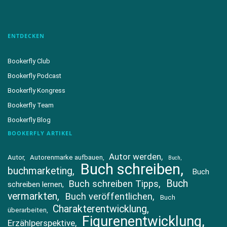
ENTDECKEN
Bookerfly Club
Bookerfly Podcast
Bookerfly Kongress
Bookerfly Team
Bookerfly Blog
BOOKERFLY ARTIKEL
Autor werden
Autor
Autorenmarke aufbauen
Buch
Buch schreiben
buchmarketing
Buch
Buch
Buch schreiben Tipps
schreiben lernen
vermarkten
Buch veröffentlichen
Buch
Charakterentwicklung
überarbeiten
Figurenentwicklung
Erzählperspektive