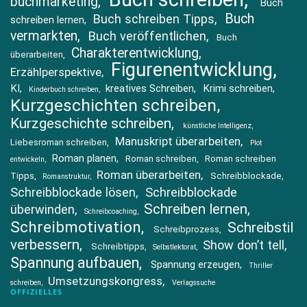
buchmarketing
Buch
Buch
Buch schreiben Tipps
schreiben lernen
vermarkten
Buch veröffentlichen
Buch
Charakterentwicklung
überarbeiten
Figurenentwicklung
Erzählperspektive
KI
kreatives Schreiben
Krimi schreiben
Kinderbuch schreiben
Kurzgeschichten schreiben
Kurzgeschichte schreiben
künstliche Intelligenz
Manuskript überarbeiten
Liebesroman schreiben
Plot
Roman planen
Roman schreiben
Roman schreiben
entwickeln
Roman überarbeiten
Tipps
Schreibblockade
Romanstruktur
Schreibblockade lösen
Schreibblockade
Schreiben lernen
überwinden
Schreibcoaching
Schreibmotivation
Schreibstil
Schreibprozess
verbessern
Show don’t tell
Schreibtipps
Selbstlektorat
Spannung aufbauen
Spannung erzeugen
Thriller
Umsetzungskongress
schreiben
Verlagssuche
OFFIZIELLES