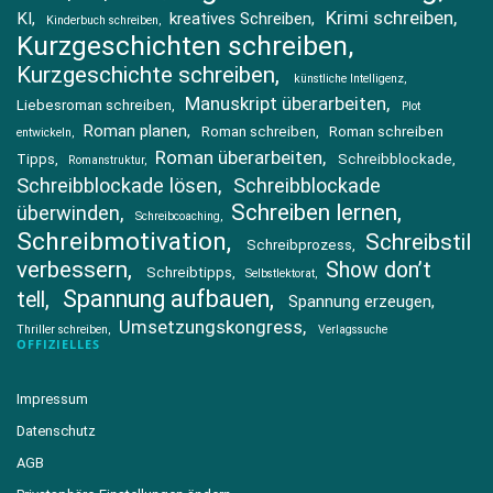
Krimi schreiben
KI
kreatives Schreiben
Kinderbuch schreiben
Kurzgeschichten schreiben
Kurzgeschichte schreiben
künstliche Intelligenz
Manuskript überarbeiten
Liebesroman schreiben
Plot
Roman planen
Roman schreiben
Roman schreiben
entwickeln
Roman überarbeiten
Tipps
Schreibblockade
Romanstruktur
Schreibblockade lösen
Schreibblockade
Schreiben lernen
überwinden
Schreibcoaching
Schreibmotivation
Schreibstil
Schreibprozess
verbessern
Show don’t
Schreibtipps
Selbstlektorat
Spannung aufbauen
tell
Spannung erzeugen
Umsetzungskongress
Thriller schreiben
Verlagssuche
OFFIZIELLES
Impressum
Datenschutz
AGB