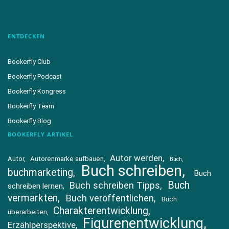
ENTDECKEN
Bookerfly Club
Bookerfly Podcast
Bookerfly Kongress
Bookerfly Team
Bookerfly Blog
BOOKERFLY ARTIKEL
Autor werden
Autor
Autorenmarke aufbauen
Buch
Buch schreiben
buchmarketing
Buch
Buch
Buch schreiben Tipps
schreiben lernen
vermarkten
Buch veröffentlichen
Buch
Charakterentwicklung
überarbeiten
Figurenentwicklung
Erzählperspektive