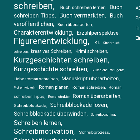
schreiben
Buch
Buch schreiben lernen
A
Buch vermarkten
schreiben Tipps
Buch
Pr
veröffentlichen
Buch überarbeiten
Hi
Charakterentwicklung
Erzählperspektive
Ei
Figurenentwicklung
KI
Kinderbuch
kreatives Schreiben
Krimi schreiben
schreiben
Kurzgeschichten schreiben
Kurzgeschichte schreiben
künstliche Intelligenz
Manuskript überarbeiten
Liebesroman schreiben
Roman planen
Roman schreiben
Roman
Plot entwickeln
Roman überarbeiten
schreiben Tipps
Romanstruktur
Schreibblockade lösen
Schreibblockade
Schreibblockade überwinden
Schreibcoaching
Schreiben lernen
Schreibmotivation
Schreibprozess