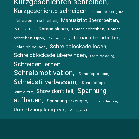
Kurzgeschichten schreiben
Kurzgeschichte schreiben
künstliche Intelligenz
Manuskript überarbeiten
Liebesroman schreiben
Roman planen
Roman schreiben
Roman
Plot entwickeln
Roman überarbeiten
schreiben Tipps
Romanstruktur
Schreibblockade lösen
Schreibblockade
Schreibblockade überwinden
Schreibcoaching
Schreiben lernen
Schreibmotivation
Schreibprozess
Schreibstil verbessern
Schreibtipps
Spannung
Show don’t tell
Selbstlektorat
aufbauen
Spannung erzeugen
Thriller schreiben
Umsetzungskongress
Verlagssuche