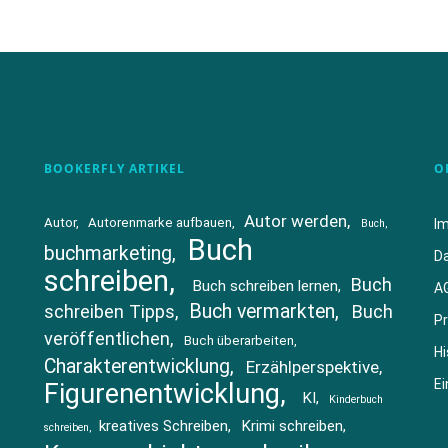
BOOKERFLY ARTIKEL
O
Autor werden
Autor
Autorenmarke aufbauen
I
Buch
Buch
buchmarketing
D
schreiben
Buch
Buch schreiben lernen
A
Buch vermarkten
schreiben Tipps
Buch
Pr
veröffentlichen
Buch überarbeiten
Hi
Charakterentwicklung
Erzählperspektive
Ei
Figurenentwicklung
KI
Kinderbuch
kreatives Schreiben
Krimi schreiben
schreiben