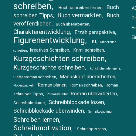
schreiben
Buch
Buch schreiben lernen
A
Buch vermarkten
schreiben Tipps
Buch
Pr
veröffentlichen
Buch überarbeiten
Hi
Charakterentwicklung
Erzählperspektive
Ei
Figurenentwicklung
KI
Kinderbuch
kreatives Schreiben
Krimi schreiben
schreiben
Kurzgeschichten schreiben
Kurzgeschichte schreiben
künstliche Intelligenz
Manuskript überarbeiten
Liebesroman schreiben
Roman planen
Roman schreiben
Roman
Plot entwickeln
Roman überarbeiten
schreiben Tipps
Romanstruktur
Schreibblockade lösen
Schreibblockade
Schreibblockade überwinden
Schreibcoaching
Schreiben lernen
Schreibmotivation
Schreibprozess