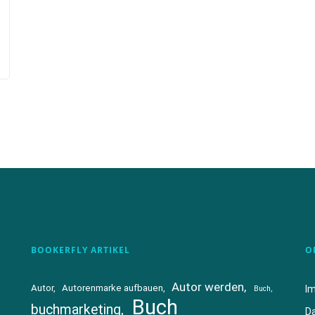
BOOKERFLY ARTIKEL
O
Autor werden
Autor
Autorenmarke aufbauen
I
Buch
Buch
buchmarketing
D