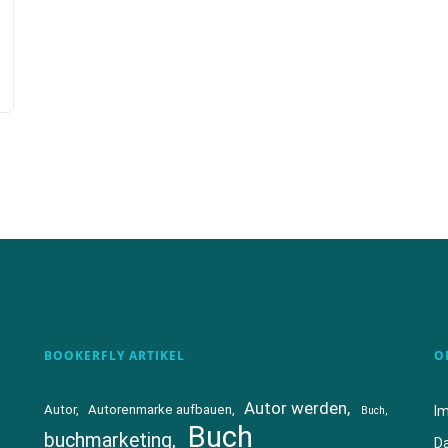
BOOKERFLY ARTIKEL
O
Autor werden
Autor
Autorenmarke aufbauen
I
Buch
Buch
buchmarketing
D