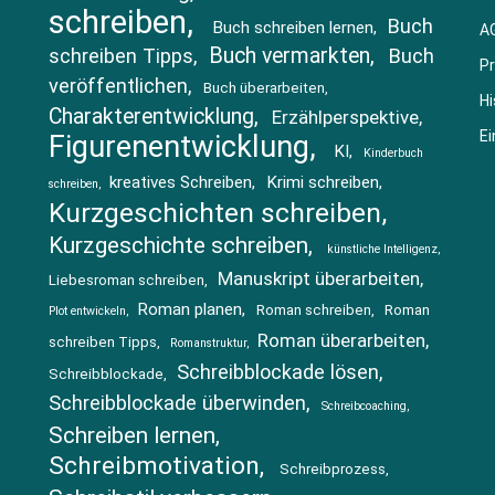
schreiben
Buch
Buch schreiben lernen
A
Buch vermarkten
schreiben Tipps
Buch
Pr
veröffentlichen
Buch überarbeiten
Hi
Charakterentwicklung
Erzählperspektive
Ei
Figurenentwicklung
KI
Kinderbuch
kreatives Schreiben
Krimi schreiben
schreiben
Kurzgeschichten schreiben
Kurzgeschichte schreiben
künstliche Intelligenz
Manuskript überarbeiten
Liebesroman schreiben
Roman planen
Roman schreiben
Roman
Plot entwickeln
Roman überarbeiten
schreiben Tipps
Romanstruktur
Schreibblockade lösen
Schreibblockade
Schreibblockade überwinden
Schreibcoaching
Schreiben lernen
Schreibmotivation
Schreibprozess