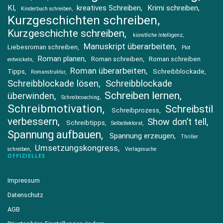
KI
kreatives Schreiben
Krimi schreiben
Kinderbuch schreiben
Kurzgeschichten schreiben
Kurzgeschichte schreiben
künstliche Intelligenz
Manuskript überarbeiten
Liebesroman schreiben
Plot
Roman planen
Roman schreiben
Roman schreiben
entwickeln
Roman überarbeiten
Tipps
Schreibblockade
Romanstruktur
Schreibblockade lösen
Schreibblockade
Schreiben lernen
überwinden
Schreibcoaching
Schreibmotivation
Schreibstil
Schreibprozess
verbessern
Show don’t tell
Schreibtipps
Selbstlektorat
Spannung aufbauen
Spannung erzeugen
Thriller
Umsetzungskongress
schreiben
Verlagssuche
OFFIZIELLES
Impressum
Datenschutz
AGB