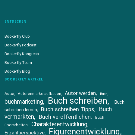
ENTDECKEN
Bookerfly Club
Bookerfly Podcast
Bookerfly Kongress
Bookerfly Team
Bookerfly Blog
BOOKERFLY ARTIKEL
Autor werden
Autor
Autorenmarke aufbauen
Buch
Buch schreiben
buchmarketing
Buch
Buch
Buch schreiben Tipps
schreiben lernen
vermarkten
Buch veröffentlichen
Buch
Charakterentwicklung
überarbeiten
Figurenentwicklung
Erzählperspektive