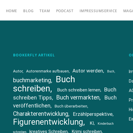
HOME
BLOG
TEAM
PODCAST
IMPRESSUMSERVICE
MAG
BOOKERFLY ARTIKEL
O
Autor werden
Autor
Autorenmarke aufbauen
I
Buch
Buch
buchmarketing
D
schreiben
Buch
Buch schreiben lernen
A
Buch vermarkten
schreiben Tipps
Buch
Pr
veröffentlichen
Buch überarbeiten
Hi
Charakterentwicklung
Erzählperspektive
Ei
Figurenentwicklung
KI
Kinderbuch
kreatives Schreiben
Krimi schreiben
schreiben