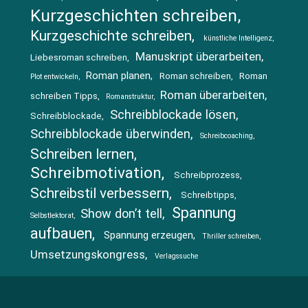
Kurzgeschichten schreiben
Kurzgeschichte schreiben
künstliche Intelligenz
Manuskript überarbeiten
Liebesroman schreiben
Roman planen
Roman schreiben
Roman
Plot entwickeln
Roman überarbeiten
schreiben Tipps
Romanstruktur
Schreibblockade lösen
Schreibblockade
Schreibblockade überwinden
Schreibcoaching
Schreiben lernen
Schreibmotivation
Schreibprozess
Schreibstil verbessern
Schreibtipps
Spannung
Show don’t tell
Selbstlektorat
aufbauen
Spannung erzeugen
Thriller schreiben
Umsetzungskongress
Verlagssuche