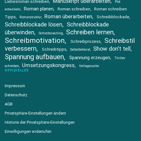
Manuskript überarbeiten
Liebesroman schreiben
Plot
Roman planen
Roman schreiben
Roman schreiben
entwickeln
Roman überarbeiten
Tipps
Schreibblockade
Romanstruktur
Schreibblockade lösen
Schreibblockade
Schreiben lernen
überwinden
Schreibcoaching
Schreibmotivation
Schreibstil
Schreibprozess
verbessern
Show don’t tell
Schreibtipps
Selbstlektorat
Spannung aufbauen
Spannung erzeugen
Thriller
Umsetzungskongress
schreiben
Verlagssuche
OFFIZIELLES
Impressum
Datenschutz
AGB
Privatsphäre-Einstellungen ändern
Historie der Privatsphäre-Einstellungen
Einwilligungen widerrufen