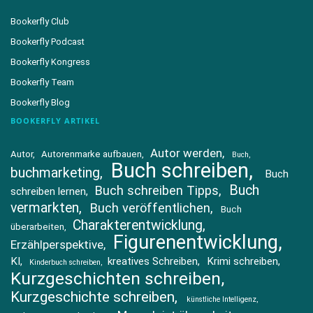
Bookerfly Club
Bookerfly Podcast
Bookerfly Kongress
Bookerfly Team
Bookerfly Blog
BOOKERFLY ARTIKEL
Autor werden
Autor
Autorenmarke aufbauen
Buch
Buch schreiben
buchmarketing
Buch
Buch
Buch schreiben Tipps
schreiben lernen
vermarkten
Buch veröffentlichen
Buch
Charakterentwicklung
überarbeiten
Figurenentwicklung
Erzählperspektive
KI
kreatives Schreiben
Krimi schreiben
Kinderbuch schreiben
Kurzgeschichten schreiben
Kurzgeschichte schreiben
künstliche Intelligenz