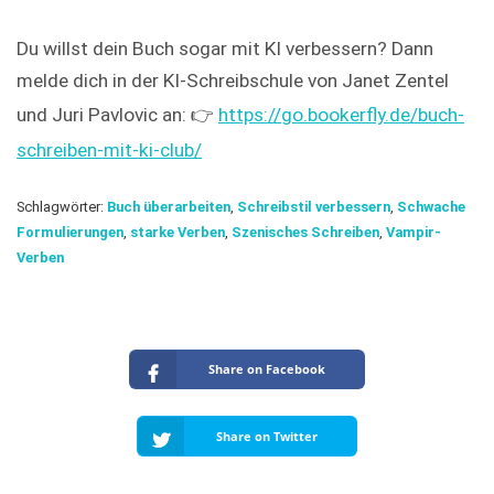
Du willst dein Buch sogar mit KI verbessern? Dann
melde dich in der KI-Schreibschule von Janet Zentel
und Juri Pavlovic an: 👉
https://go.bookerfly.de/buch-
schreiben-mit-ki-club/
Schlagwörter:
Buch überarbeiten
,
Schreibstil verbessern
,
Schwache
Formulierungen
,
starke Verben
,
Szenisches Schreiben
,
Vampir-
Verben
Share on Facebook
Share on Twitter