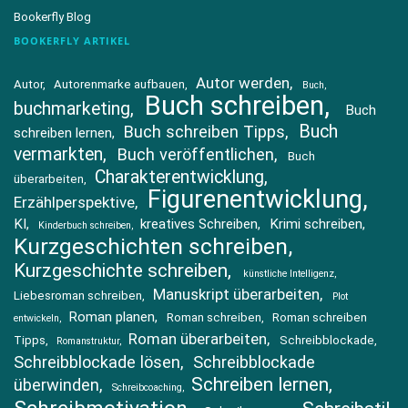
Bookerfly Blog
BOOKERFLY ARTIKEL
Autor werden
Autor
Autorenmarke aufbauen
Buch
Buch schreiben
buchmarketing
Buch
Buch
Buch schreiben Tipps
schreiben lernen
vermarkten
Buch veröffentlichen
Buch
Charakterentwicklung
überarbeiten
Figurenentwicklung
Erzählperspektive
KI
kreatives Schreiben
Krimi schreiben
Kinderbuch schreiben
Kurzgeschichten schreiben
Kurzgeschichte schreiben
künstliche Intelligenz
Manuskript überarbeiten
Liebesroman schreiben
Plot
Roman planen
Roman schreiben
Roman schreiben
entwickeln
Roman überarbeiten
Tipps
Schreibblockade
Romanstruktur
Schreibblockade lösen
Schreibblockade
Schreiben lernen
überwinden
Schreibcoaching