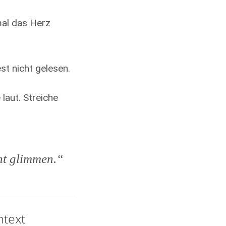
mal das Herz
st nicht gelesen.
 laut. Streiche
ht glimmen.“
ntext