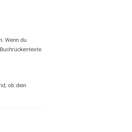
en. Wenn du
e Buchrückentexte.
nd, ob dein