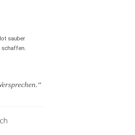
lot sauber
 schaffen.
 Versprechen.“
ich