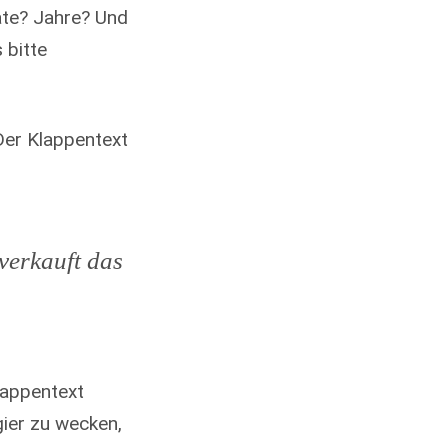
ate? Jahre? Und
 bitte
 Der Klappentext
verkauft das
Klappentext
gier zu wecken,