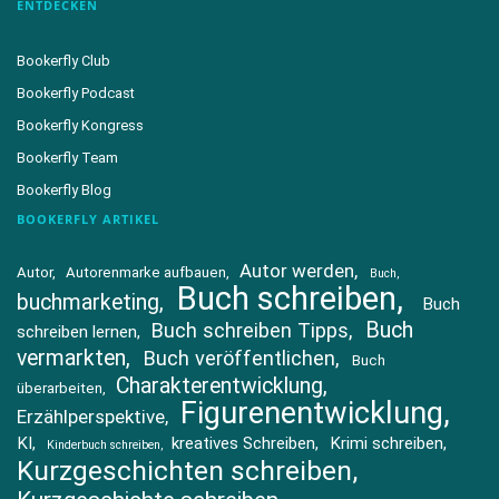
ENTDECKEN
Bookerfly Club
Bookerfly Podcast
Bookerfly Kongress
Bookerfly Team
Bookerfly Blog
BOOKERFLY ARTIKEL
Autor werden
Autor
Autorenmarke aufbauen
Buch
Buch schreiben
buchmarketing
Buch
Buch
Buch schreiben Tipps
schreiben lernen
vermarkten
Buch veröffentlichen
Buch
Charakterentwicklung
überarbeiten
Figurenentwicklung
Erzählperspektive
KI
kreatives Schreiben
Krimi schreiben
Kinderbuch schreiben
Kurzgeschichten schreiben