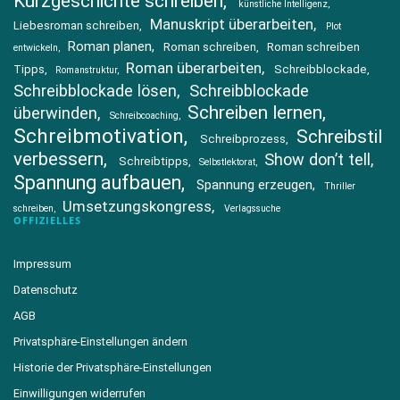
Kurzgeschichte schreiben
künstliche Intelligenz
Manuskript überarbeiten
Liebesroman schreiben
Plot
Roman planen
Roman schreiben
Roman schreiben
entwickeln
Roman überarbeiten
Tipps
Schreibblockade
Romanstruktur
Schreibblockade lösen
Schreibblockade
Schreiben lernen
überwinden
Schreibcoaching
Schreibmotivation
Schreibstil
Schreibprozess
verbessern
Show don’t tell
Schreibtipps
Selbstlektorat
Spannung aufbauen
Spannung erzeugen
Thriller
Umsetzungskongress
schreiben
Verlagssuche
OFFIZIELLES
Impressum
Datenschutz
AGB
Privatsphäre-Einstellungen ändern
Historie der Privatsphäre-Einstellungen
Einwilligungen widerrufen