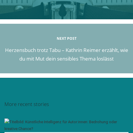
NEXT POST
Herzensbuch trotz Tabu – Kathrin Reimer erzählt, wie
du mit Mut dein sensibles Thema loslässt
More recent stories