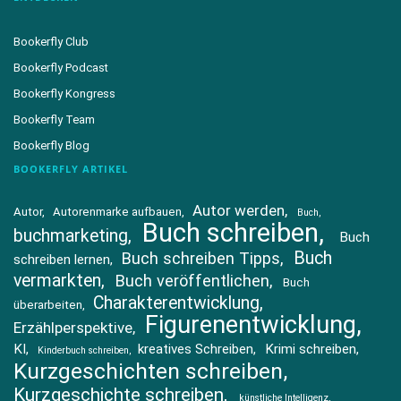
Bookerfly Club
Bookerfly Podcast
Bookerfly Kongress
Bookerfly Team
Bookerfly Blog
BOOKERFLY ARTIKEL
Autor werden
Autor
Autorenmarke aufbauen
Buch
Buch schreiben
buchmarketing
Buch
Buch
Buch schreiben Tipps
schreiben lernen
vermarkten
Buch veröffentlichen
Buch
Charakterentwicklung
überarbeiten
Figurenentwicklung
Erzählperspektive
KI
kreatives Schreiben
Krimi schreiben
Kinderbuch schreiben
Kurzgeschichten schreiben
Kurzgeschichte schreiben
künstliche Intelligenz