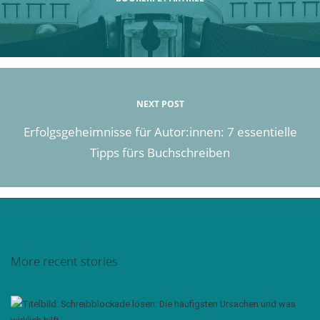
NEXT POST
Erfolgsgeheimnisse für Autor:innen: 7 essentielle
Tipps fürs Buchschreiben
More recent stories