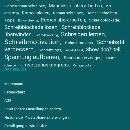
Manuskript überarbeiten
Liebesroman schreiben
Plot
Roman planen
Roman schreiben
Roman schreiben
entwickeln
Roman überarbeiten
Tipps
Schreibblockade
Romanstruktur
Schreibblockade lösen
Schreibblockade
Schreiben lernen
überwinden
Schreibcoaching
Schreibmotivation
Schreibstil
Schreibprozess
verbessern
Show don’t tell
Schreibtipps
Selbstlektorat
Spannung aufbauen
Spannung erzeugen
Thriller
Umsetzungskongress
schreiben
Verlagssuche
OFFIZIELLES
Impressum
Datenschutz
AGB
Privatsphäre-Einstellungen ändern
Historie der Privatsphäre-Einstellungen
Einwilligungen widerrufen