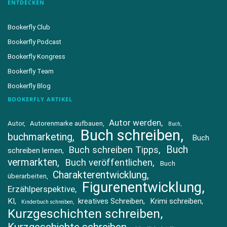
ENTDECKEN
Bookerfly Club
Bookerfly Podcast
Bookerfly Kongress
Bookerfly Team
Bookerfly Blog
BOOKERFLY ARTIKEL
Autor werden
Autor
Autorenmarke aufbauen
Buch
Buch schreiben
buchmarketing
Buch
Buch
Buch schreiben Tipps
schreiben lernen
vermarkten
Buch veröffentlichen
Buch
Charakterentwicklung
überarbeiten
Figurenentwicklung
Erzählperspektive
KI
kreatives Schreiben
Krimi schreiben
Kinderbuch schreiben
Kurzgeschichten schreiben