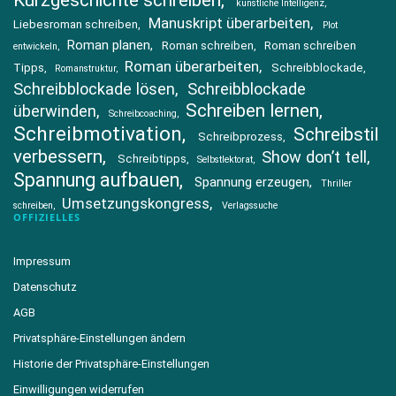
Kurzgeschichte schreiben
künstliche Intelligenz
Manuskript überarbeiten
Liebesroman schreiben
Plot
Roman planen
Roman schreiben
Roman schreiben
entwickeln
Roman überarbeiten
Tipps
Schreibblockade
Romanstruktur
Schreibblockade lösen
Schreibblockade
Schreiben lernen
überwinden
Schreibcoaching
Schreibmotivation
Schreibstil
Schreibprozess
verbessern
Show don’t tell
Schreibtipps
Selbstlektorat
Spannung aufbauen
Spannung erzeugen
Thriller
Umsetzungskongress
schreiben
Verlagssuche
OFFIZIELLES
Impressum
Datenschutz
AGB
Privatsphäre-Einstellungen ändern
Historie der Privatsphäre-Einstellungen
Einwilligungen widerrufen